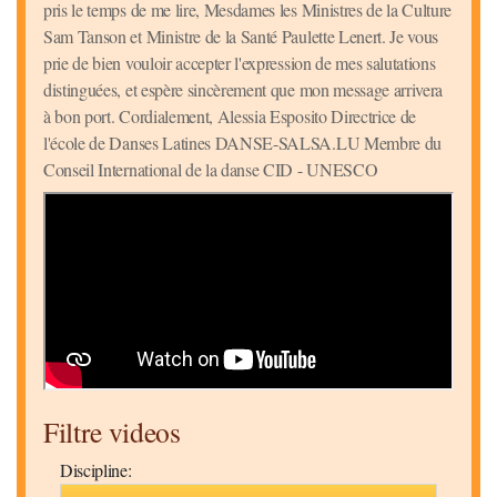
pris le temps de me lire, Mesdames les Ministres de la Culture
Sam Tanson et Ministre de la Santé Paulette Lenert. Je vous
prie de bien vouloir accepter l'expression de mes salutations
distinguées, et espère sincèrement que mon message arrivera
à bon port. Cordialement, Alessia Esposito Directrice de
l'école de Danses Latines DANSE-SALSA.LU Membre du
Conseil International de la danse CID - UNESCO
Filtre videos
Discipline: