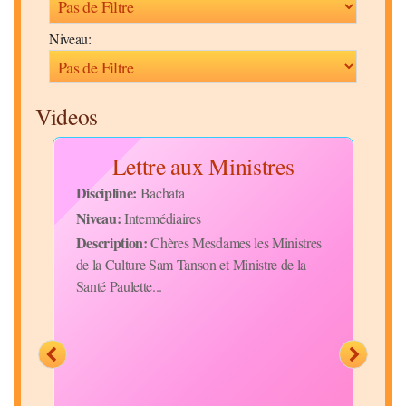
Niveau:
Videos
Lettre aux Ministres
Discipline:
Disc
Bachata
Niveau:
Niv
Intermédiaires
Description:
Desc
Chères Mesdames les Ministres
de la Culture Sam Tanson et Ministre de la
bala
uque
Santé Paulette...
mouv