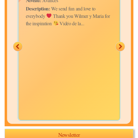
Niveau:
Niv
Avancés
Description:
Desc
We send fun and love to
everybody
Thank you Wilmer y Maria for
Vidé
a cha
the inspiration
Vidéo de la...
Cuba
déo
Newsletter