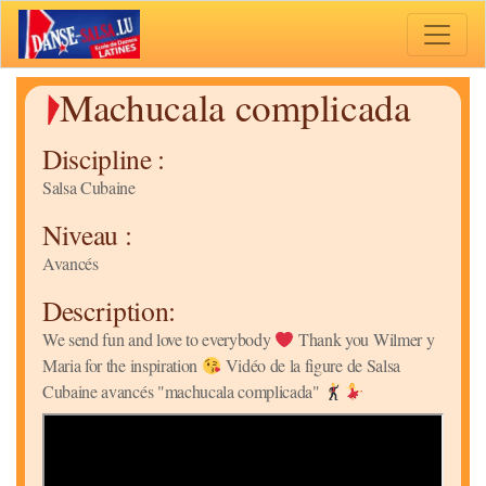
Toggle 
Machucala complicada
Discipline :
Salsa Cubaine
Niveau :
Avancés
Description:
We send fun and love to everybody
Thank you Wilmer y
Maria for the inspiration
Vidéo de la figure de Salsa
Cubaine avancés "machucala complicada"