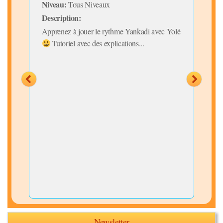
Niveau:
Niv
Tous Niveaux
Description:
Desc
Apprenez à jouer le rythme Yankadi avec Yolé
Vidé
Tutoriel avec des explications...
en c
Cha
Newsletter