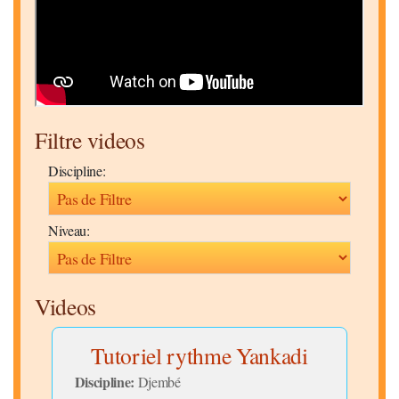
Filtre videos
Discipline:
Niveau:
Videos
cha
Tutoriel rythme Yankadi
A
Discipline:
Disc
Djembé