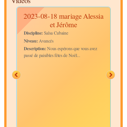
Videos
Eve
2023-08-18 mariage Alessia
et Jérôme
Discipline:
Disc
Salsa Cubaine
Niveau:
Niv
Avancés
Description:
Desc
Nous espérons que vous avez
 de
passé de paisibles fêtes de Noël...
Chri