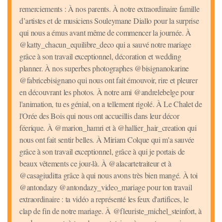
remerciements : À nos parents. À notre extraordinaire famille
d’artistes et de musiciens Souleymane Diallo pour la surprise
qui nous a émus avant même de commencer la journée. À
@katty_chacun_equilibre_deco qui a sauvé notre mariage
grâce à son travail exceptionnel, décoration et wedding
planner. À nos superbes photographes @bisignanokarine
@fabricebisignano qui nous ont fait émouvoir, rire et pleurer
en découvrant les photos. À notre ami @andrelebelge pour
l'animation, tu es génial, on a tellement rigolé. À Le Chalet de
l'Orée des Bois qui nous ont accueillis dans leur décor
féerique. À @marion_hamri et à @hallier_hair_creation qui
nous ont fait sentir belles. À Miriam Colque qui m'a sauvée
grâce à son travail exceptionnel, grâce à qui je portais de
beaux vêtements ce jour-là. À @alacartetraiteur et à
@casagiuditta grâce à qui nous avons très bien mangé. À toi
@antondazy @antondazy_video_mariage pour ton travail
extraordinaire : ta vidéo a représenté les feux d'artifices, le
clap de fin de notre mariage. À @fleuriste_michel_steinfort, à