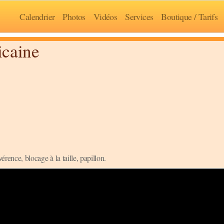
Calendrier
Photos
Vidéos
Services
Boutique / Tarifs
icaine
érence, blocage à la taille, papillon.