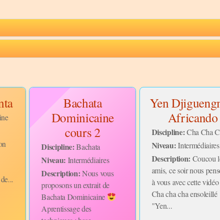
nta
Bachata
Yen Djiguengn
Dominicaine
Africando
ine
cours 2
Discipline:
Cha Cha C
on
Niveau:
Intermédiaires
Discipline:
Bachata
Description:
Coucou l
Niveau:
Intermédiaires
amis, ce soir nous pen
Description:
Nous vous
de...
à vous avec cette vidéo
proposons un extrait de
Cha cha cha ensoleillé
Bachata Dominicaine
"Yen...
Aprentissage des