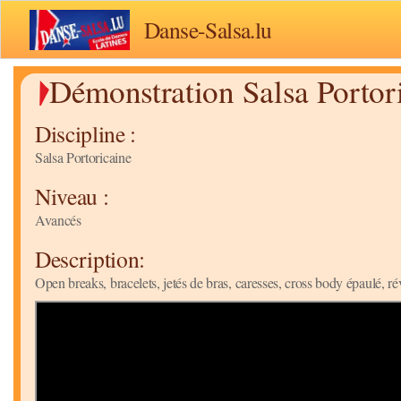
Danse-Salsa.lu
Démonstration Salsa Portor
Discipline :
Salsa Portoricaine
Niveau :
Avancés
Description:
Open breaks, bracelets, jetés de bras, caresses, cross body épaulé, rév