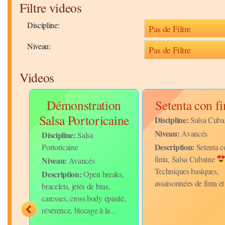
Filtre videos
Discipline:
Niveau:
Videos
Démonstration
Setenta con fi
e
Salsa Portoricaine
Discipline:
Salsa Cuba
Niveau:
Avancés
Discipline:
Salsa
Description:
Portoricaine
Setenta c
finta, Salsa Cubaine
Niveau:
Avancés
Techniques basiques,
Description:
Open breaks,
es
assaisonnées de finta et 
bracelets, jetés de bras,
uple,
caresses, cross body épaulé,
é...
révérence, blocage à la...