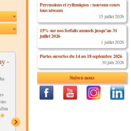
Percussions et rythmiques : nouveau cours
tous niveaux
15 juillet 2026
15% sur nos forfaits annuels jusqu’au 31
juillet 2026
1 juillet 2026
Portes ouvertes du 14 au 18 septembre 2026
y -
Caruso - The
I'm not giving
30 juin 2026
Dancelife
up - Glori
Orchestra
Estefan
Suivez-nous
ha
Discipline:
Discipline:
Rumba
Rumba
es
Niveau:
Niveau:
Intermédiaires
Intermédiaires
sons
Description:
Description:
Qui dove il
 d'un
mare luccica, e tira forte il
Chorégraphie de Rum
vento
Su una vecchia
terrazza, davanti al golfo
Vous souhaitez appren