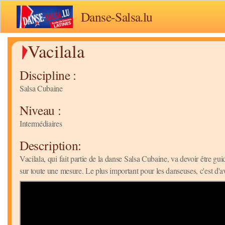
Danse-Salsa.lu
Vacilala
Discipline :
Salsa Cubaine
Niveau :
Intermédiaires
Description:
Vacilala, qui fait partie de la danse Salsa Cubaine, va devoir être g
sur toute une mesure. Le plus important pour les danseuses, c'est d'avo