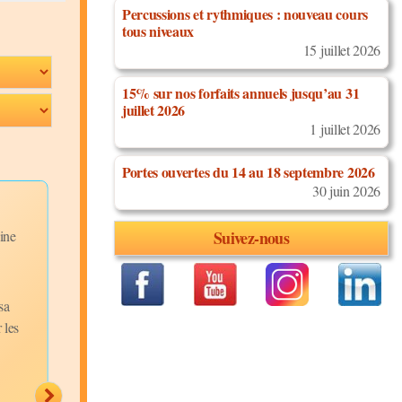
Percussions et rythmiques : nouveau cours
tous niveaux
15 juillet 2026
15% sur nos forfaits annuels jusqu’au 31
juillet 2026
1 juillet 2026
Portes ouvertes du 14 au 18 septembre 2026
30 juin 2026
Valsero
Sombrero Ma
Discipline:
Discipline:
ine
Salsa Cubaine
Salsa Cuba
Suivez-nous
Niveau:
Niveau:
Débutants
Débutants
Description:
Description:
Valsero est
Sombrer
sa
composé de deux
Mambo est une figure
 les
Sombrero successifs...
composée d'un Sombre
suivi de quatre pas de..