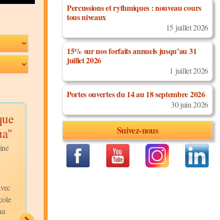
Percussions et rythmiques : nouveau cours
tous niveaux
15 juillet 2026
15% sur nos forfaits annuels jusqu’au 31
juillet 2026
1 juillet 2026
Portes ouvertes du 14 au 18 septembre 2026
30 juin 2026
que
Tutoriel Salsa
Jerusalem
Suivez-nous
ua"
Cubaine débutants
challenge Te
Ramasike
Discipline:
ine
Salsa Cubaine
Niveau:
Débutants
Discipline:
Danses
Description:
Africaines
Niveau:
Tous Niveaux
avec
Démonstration rapide des
école
pas appris : rumba, cuban
Description:
Jerusale
au
arrière, guapea, tour
challenge - Master KG