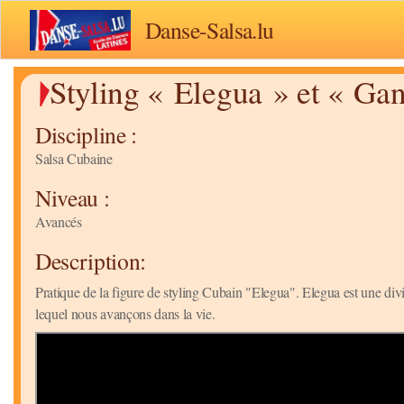
Danse-Salsa.lu
Styling « Elegua » et « Ga
Discipline :
Salsa Cubaine
Niveau :
Avancés
Description:
Pratique de la figure de styling Cubain "Elegua". Elegua est une divi
lequel nous avançons dans la vie.