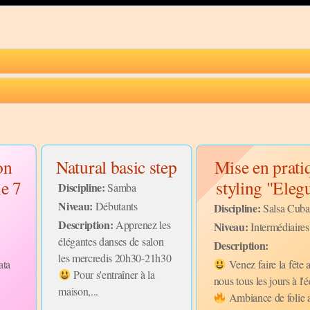
on
Natural basic step
Mise en prati
ne 7
styling "Eleg
Discipline:
Samba
Niveau:
Débutants
Discipline:
Salsa Cuba
Description:
Apprenez les
Niveau:
Intermédiaires
élégantes danses de salon
Description:
les mercredis 20h30-21h30
ata
Venez faire la fête 
Pour s'entraîner à la
e
nous tous les jours à l'
maison,...
Ambiance de folie 