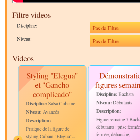
Filtre videos
Discipline:
Niveau:
Videos
que
Styling "Elegua"
Démonstrati
et "Gancho
figures semai
complicado"
Discipline:
Bachata
Niveau:
Débutants
Discipline:
Salsa Cubaine
Description:
Niveau:
Avancés
la
Figure semaine 7 Bach
Description:
débutants : prise fermé
Pratique de la figure de
fermée, déhanché,
styling Cubain "Elegua"...