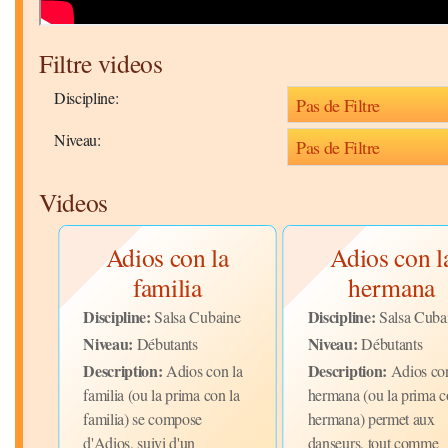
Filtre videos
Discipline:
Niveau:
Videos
Adios con la
Adios con l
familia
hermana
ine
Discipline:
Discipline:
Salsa Cubaine
Salsa Cuba
ou
Niveau:
Niveau:
Débutants
Débutants
ui
Description:
Description:
Adios con la
Adios con
familia (ou la prima con la
hermana (ou la prima c
familia) se compose
hermana) permet aux
d'Adios, suivi d'un
danseurs, tout comme