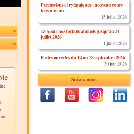
Percussions et rythmiques : nouveau cours
tous niveaux
15 juillet 2026
15% sur nos forfaits annuels jusqu’au 31
juillet 2026
1 juillet 2026
Portes ouvertes du 14 au 18 septembre 2026
30 juin 2026
ble
Enchufala
Sombrero
Suivez-nous
Discipline:
Discipline:
ine
Salsa Cubaine
Salsa Cuba
Niveau:
Niveau:
Débutants
Débutants
Description:
Description:
a
Enchufala
Le Somb
a
veut dire, en Cubain,
est également une figu
ous
"Branche la fille"...
la Salsa Cubaine reco
à...