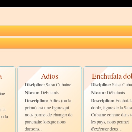
a
Adios
Enchufala do
Discipline:
Discipline:
Salsa Cubaine
Salsa Cuba
Niveau:
Niveau:
Débutants
Débutants
ine
Description:
Description:
Adios (ou la
Enchufal
prima), est une figure qui
doble, figure de la Sals
 la
nous permet de changer de
Cubaine connue dans t
on la
partenaire lorsque nous
les pays, nous permet
dansons...
d'exécuter deux...