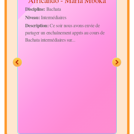
-
Africando - Maria Mboka
Bra
Discipline:
Disc
Bachata
Niveau:
Niv
Intermédiaires
Description:
Desc
Ce soir nous avons envie de
partager un enchaînement appris au cours de
Brac
Bachata intermédiaires sur...
ganc