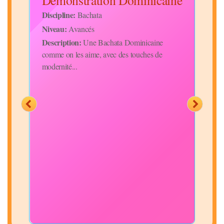
Démonstration Dominicaine
Discipline:
Bachata
Niveau:
Avancés
Disc
Description:
ll
Une Bachata Dominicaine
Niv
es
comme on les aime, avec des touches de
Desc
modernité...
prés