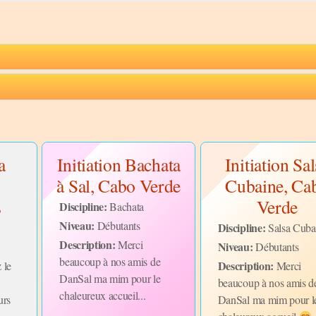
a
Initiation Bachata
Initiation Sa
à Sal, Cabo Verde
Cubaine, Ca
s
Verde
Discipline:
Bachata
Niveau:
Débutants
Discipline:
Salsa Cuba
Description:
Merci
Niveau:
Débutants
beaucoup à nos amis de
Description:
 le
Merci
DanSal ma mim pour le
beaucoup à nos amis d
chaleureux accueil...
rs
DanSal ma mim pour l