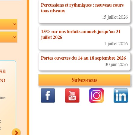
Percussions et rythmiques : nouveau cours
tous niveaux
15 juillet 2026
15% sur nos forfaits annuels jusqu’au 31
juillet 2026
1 juillet 2026
Portes ouvertes du 14 au 18 septembre 2026
30 juin 2026
lsa
Salsa Cubaine à
Salsa Portoric
bo
Sal, Cabo Verde
à Sal, Cabo V
Suivez-nous
Discipline:
Discipline:
Salsa Cubaine
Salsa
Portoricaine
Niveau:
Avancés
ine
Niveau:
Intermédiaires
Description:
Début pas de
Description:
base en prise fermée,
guapea Cubain stylé,
Démonstration Salsa
e
styling Cubain, dile que no,
Portoricaine à Sal, Ca
e
kentucky,...
Verde...