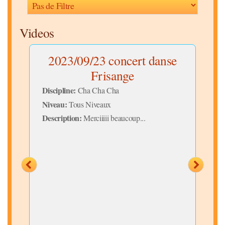
Videos
se
2023/09/23 concert danse
Pr
Frisange
Discipline:
Disc
Cha Cha Cha
Niveau:
Niv
Tous Niveaux
Description:
Desc
Merciiiii beaucoup...
relax