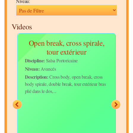
Niveau:
Videos
de,
Open break, cross spirale,
De
tour extérieur
Disc
Niv
Discipline:
Salsa Portoricaine
Desc
Niveau:
Avancés
Aujo
Description:
,
Cross body, open break, cross
tech
body spirale, double break, tour extérieur bras
débu
plié dans le dos,...