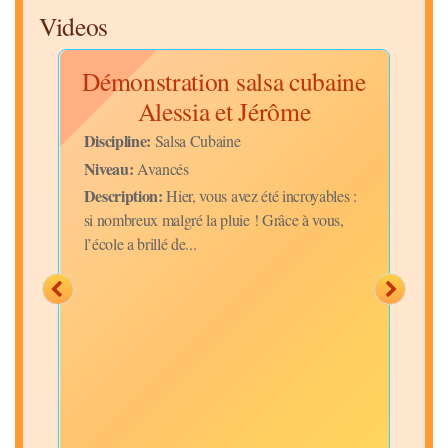
Videos
Démonstration salsa cubaine
Alessia et Jérôme
Discipline:
Disc
Salsa Cubaine
Niveau:
Niv
Avancés
Description:
Desc
Hier, vous avez été incroyables :
si nombreux malgré la pluie ! Grâce à vous,
chal
l’école a brillé de...