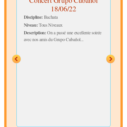
"
Concert Grupo Cubañol
18/06/22
Discipline:
Disc
Bachata
Niveau:
Niv
Tous Niveaux
Description:
Desc
On a passé une excellente soirée
vous
avec nos amis du Grupo Cubañol...
tell
dans