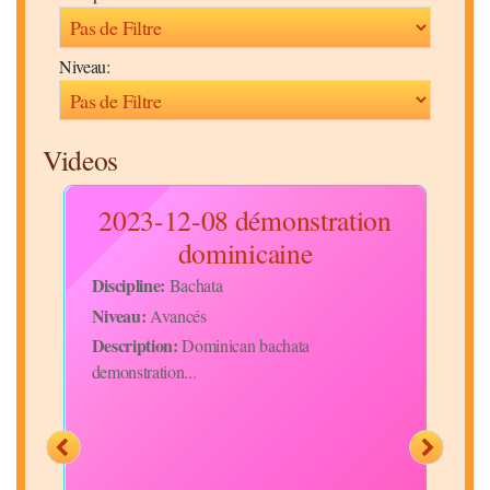
Niveau:
Videos
ino
2023-12-08 démonstration
20
dominicaine
Disc
Niv
Discipline:
Bachata
Desc
Niveau:
Avancés
ce v
Description:
Dominican bachata
part
demonstration...