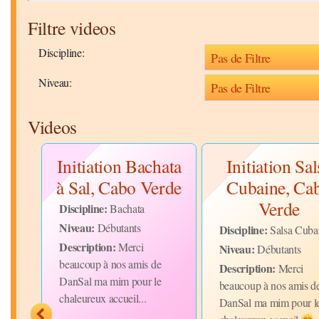
Filtre videos
Discipline:
Niveau:
Videos
a
Initiation Bachata
Initiation Sal
à Sal, Cabo Verde
Cubaine, Ca
s
Verde
Discipline:
Bachata
Niveau:
Débutants
Discipline:
Salsa Cuba
Description:
Merci
Niveau:
Débutants
beaucoup à nos amis de
Description:
 le
Merci
DanSal ma mim pour le
beaucoup à nos amis d
chaleureux accueil...
rs
DanSal ma mim pour l