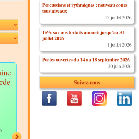
Percussions et rythmiques : nouveau cours
tous niveaux
15 juillet 2026
15% sur nos forfaits annuels jusqu’au 31
juillet 2026
1 juillet 2026
Portes ouvertes du 14 au 18 septembre 2026
30 juin 2026
aine
Salsa Cubaine sur
Tombés, vag
erde
le rythme Rumba
déhanché
Suivez-nous
Discipline:
Discipline:
Salsa Cubaine
Bachata
Niveau:
Niveau:
Avancés
Avancés
Description:
Description:
Interprétation
Déhanch
d'une magnifique Salsa
vague, photo, tour, to
Cubaine sur le rythme de la
mouvement de tête et 
bo
Rumba et styling Cubain...
final...