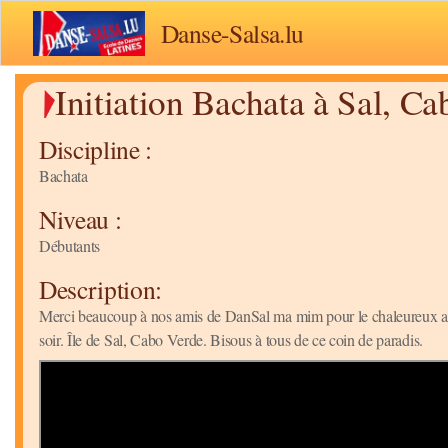
Danse-Salsa.lu
Initiation Bachata à Sal, C
Discipline :
Bachata
Niveau :
Débutants
Description:
Merci beaucoup à nos amis de DanSal ma mim pour le chaleureux acc
soir. Île de Sal, Cabo Verde. Bisous à tous de ce coin de paradis.