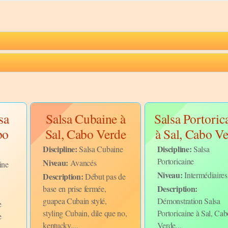
sa
Salsa Cubaine à
Salsa Portoric
bo
Sal, Cabo Verde
à Sal, Cabo V
Discipline:
Discipline:
Salsa Cubaine
Salsa
Portoricaine
Niveau:
Avancés
ine
Niveau:
Intermédiaires
Description:
Début pas de
Description:
base en prise fermée,
guapea Cubain stylé,
Démonstration Salsa
e
styling Cubain, dile que no,
Portoricaine à Sal, Ca
e
kentucky,...
Verde...