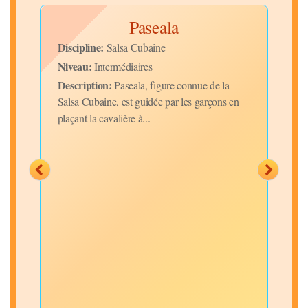
Paseala
Discipline:
Disc
Salsa Cubaine
Niveau:
Niv
Intermédiaires
Description:
Desc
 la
Paseala, figure connue de la
n
Salsa Cubaine, est guidée par les garçons en
Somb
plaçant la cavalière à...