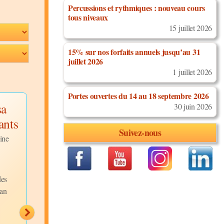
Percussions et rythmiques : nouveau cours
tous niveaux
15 juillet 2026
15% sur nos forfaits annuels jusqu’au 31
juillet 2026
1 juillet 2026
Portes ouvertes du 14 au 18 septembre 2026
sa
Jerusalema
Démonstrati
30 juin 2026
ants
challenge Tebby
figures semai
Suivez-nous
Ramasike
Discipline:
ine
Bachata
Niveau:
Débutants
Discipline:
Danses
Description:
Africaines
Tutoriel
révisions des figures et
Niveau:
Tous Niveaux
des
techniques apprises lor
ban
Description:
Jerusalema
6 premiers cours du
challenge - Master KG
trimestre en...
feat...