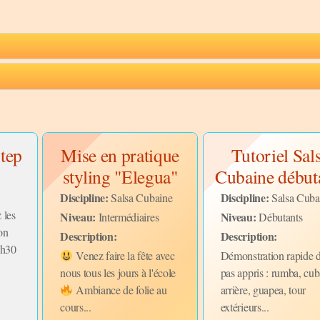
step
Mise en pratique
Tutoriel Sal
styling "Elegua"
Cubaine début
Discipline:
Discipline:
Salsa Cubaine
Salsa Cuba
 les
Niveau:
Niveau:
Intermédiaires
Débutants
on
Description:
Description:
1h30
Venez faire la fête avec
Démonstration rapide 
nous tous les jours à l'école
pas appris : rumba, cu
Ambiance de folie au
arrière, guapea, tour
cours...
extérieurs...