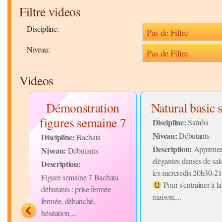
Filtre videos
Discipline:
Niveau:
Videos
ua"
Démonstration
Natural basic 
figures semaine 7
Discipline:
Samba
"
Niveau:
Débutants
Discipline:
Bachata
Description:
Apprenez
Niveau:
Débutants
ine
élégantes danses de sal
Description:
les mercredis 20h30-2
Figure semaine 7 Bachata
Pour s'entraîner à la
débutants : prise fermée
maison,...
fermée, déhanché,
...
hésitation,...