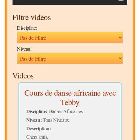
Filtre videos
Discipline:
Niveau:
Videos
cel
Cours de danse africaine avec
Co
Tebby
Disc
Niv
Discipline:
Danses Africaines
Desc
Niveau:
Tous Niveaux
à me
Description:
subl
Chers amis,