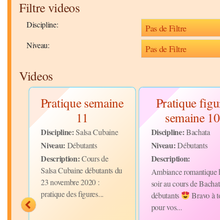
Filtre videos
Discipline:
Niveau:
Videos
ues
Pratique semaine
Pratique figu
11
semaine 10
Discipline:
Discipline:
Salsa Cubaine
Bachata
Niveau:
Niveau:
Débutants
Débutants
Description:
Description:
Cours de
Salsa Cubaine débutants du
s
Ambiance romantique 
23 novembre 2020 :
 de
soir au cours de Bachat
pratique des figures...
chata
débutants
Bravo à t
pour vos...