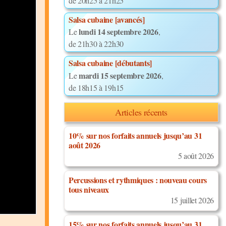
de 20h25 à 21h25
Salsa cubaine [avancés]
lundi 14 septembre 2026
Le
,
de 21h30 à 22h30
Salsa cubaine [débutants]
mardi 15 septembre 2026
Le
,
de 18h15 à 19h15
Articles récents
10% sur nos forfaits annuels jusqu’au 31
août 2026
5 août 2026
Percussions et rythmiques : nouveau cours
tous niveaux
15 juillet 2026
15% sur nos forfaits annuels jusqu’au 31