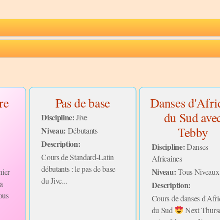
re
Pas de base
Danses d'Afri
du Sud ave
Discipline:
Jive
Tebby
Niveau:
Débutants
Description:
Discipline:
Danses
Cours de Standard-Latin
Africaines
débutants : le pas de base
Niveau:
Tous Niveaux
hier
du Jive...
a
Description:
ous
Cours de danses d'Afr
du Sud
Next Thurs