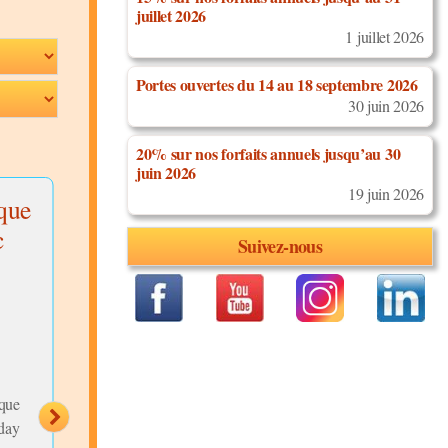
juillet 2026
1 juillet 2026
Portes ouvertes du 14 au 18 septembre 2026
30 juin 2026
20% sur nos forfaits annuels jusqu’au 30
juin 2026
19 juin 2026
que
Afro-Groove and
Figure semain
c
Township Jive
Discipline:
Bachata
Suivez-nous
Niveau:
Débutants
Discipline:
Danses
Description:
Africaines
Niveau:
Tous Niveaux
Bachata débutants sem
10 : Bachata sensual (l
Description:
vague) et traditionnelle
Afro-Groove and Township
(pasitos...
Jive with Tebby W...
ique
day