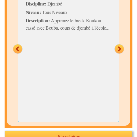
Niv
Discipline:
Djembé
Desc
Niveau:
Tous Niveaux
e...
Appr
Description:
Apprenez le break Koukou
déb
cassé avec Bouba, cours de djembé à l'école...
Newsletter