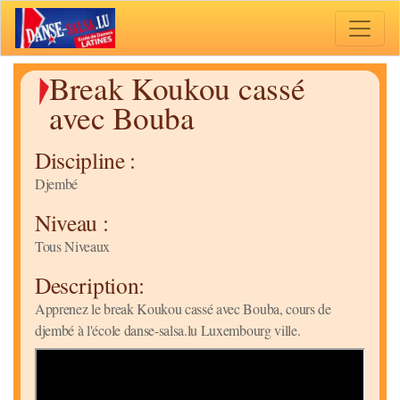
Toggle 
Break Koukou cassé
avec Bouba
Discipline :
Djembé
Niveau :
Tous Niveaux
Description:
Apprenez le break Koukou cassé avec Bouba, cours de
djembé à l'école danse-salsa.lu Luxembourg ville.