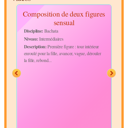
ine
Composition de deux figures
C
sensual
Disc
Niv
Discipline:
Bachata
Desc
ire
Niveau:
Intermédiaires
fill
Description:
Première figure : tour intérieur
("ru
enroulé pour la fille, avancer, vague, dérouler
la fille, rebond...