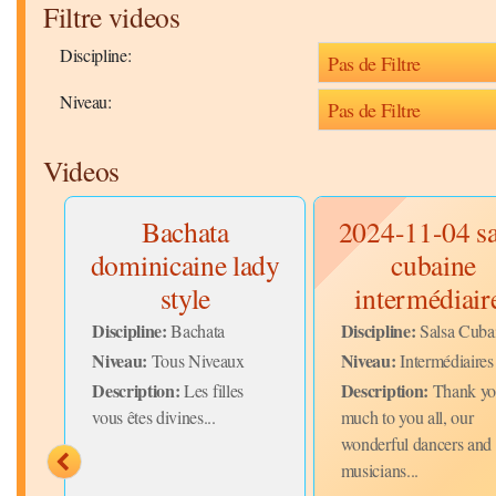
Filtre videos
Discipline:
Niveau:
Videos
urs
Bachata
2024-11-04 sa
e
dominicaine lady
cubaine
style
intermédiair
Discipline:
Discipline:
ine
Bachata
Salsa Cuba
Niveau:
Niveau:
Tous Niveaux
Intermédiaires
Description:
Description:
se-
Les filles
Thank yo
vous êtes divines...
much to you all, our
wonderful dancers and
musicians...