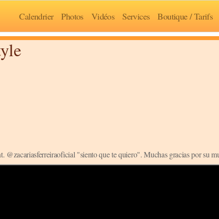
Calendrier
Photos
Vidéos
Services
Boutique / Tarifs
yle
. @zacariasferreiraoficial "siento que te quiero". Muchas gracias por su mu