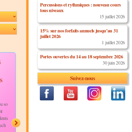
Percussions et rythmiques : nouveau cours
tous niveaux
15 juillet 2026
15% sur nos forfaits annuels jusqu’au 31
juillet 2026
1 juillet 2026
Portes ouvertes du 14 au 18 septembre 2026
4
2024-10-05 soirée
Danse afro-fu
30 juin 2026
Arca Bertrange
avec Tebby et 
s
musiciens
Suivez-nous
Discipline:
Salsa Cubaine
Niveau:
Tous Niveaux
Discipline:
Danses
Description:
Africaines
Merci
beaucoup à vous tous pour
Niveau:
Tous Niveaux
u so
votre présence au bel
Description:
ht
Merci à t
événement organisé par la
dents
les participants au cour
Commune de...
much
danse Afro-Fusion ave