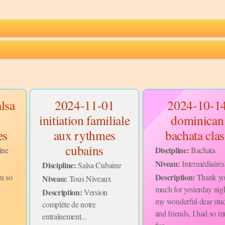
lsa
2024-11-01
2024-10-1
initiation familiale
dominican
es
aux rythmes
bachata clas
cubains
Discipline:
ine
Bachata
Niveau:
Intermédiaires
Discipline:
Salsa Cubaine
Description:
u so
Thank yo
Niveau:
Tous Niveaux
much for yesterday nig
Description:
Version
my wonderful dear stu
complète de notre
and friends, I had so 
entraînement...