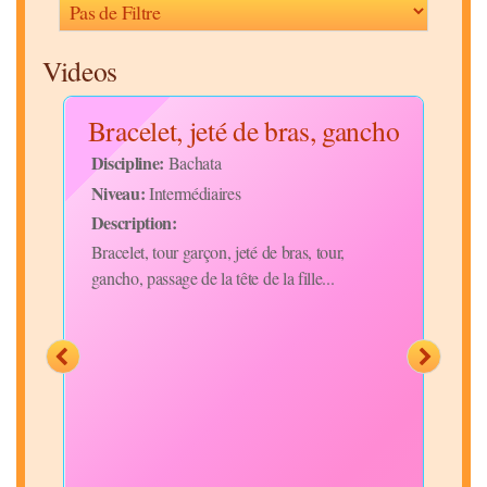
Videos
ka
Bracelet, jeté de bras, gancho
Discipline:
Bachata
Niveau:
Intermédiaires
Disc
Description:
Niv
de
Bracelet, tour garçon, jeté de bras, tour,
Desc
gancho, passage de la tête de la fille...
perc
l'éco