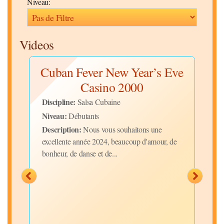
Niveau:
Videos
on
Cuban Fever New Year’s Eve
20
Casino 2000
Discipline:
Disc
Salsa Cubaine
Niveau:
Niv
Débutants
Description:
Desc
ence
Nous vous souhaitons une
ies,
excellente année 2024, beaucoup d'amour, de
pass
bonheur, de danse et de...