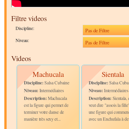
Filtre videos
Discipline:
Niveau:
Videos
Machucala
Sientala
Discipline:
Discipline:
ine
Salsa Cubaine
Salsa Cuba
Niveau:
Niveau:
Intermédiaires
Intermédiaires
Description:
Description:
qui
Machucala
Sientala, 
alsa
est la figure qui permet de
veut dire "assois la fille
terminer votre danse de
une figure qui commen
vec
manière très sexy et...
avec un Enchufala à de