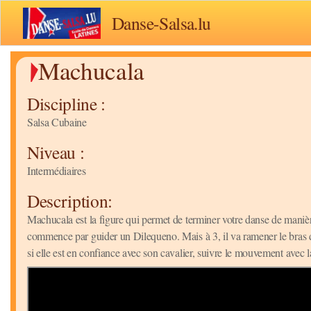
Danse-Salsa.lu
Machucala
Discipline :
Salsa Cubaine
Niveau :
Intermédiaires
Description:
Machucala est la figure qui permet de terminer votre danse de manière 
commence par guider un Dilequeno. Mais à 3, il va ramener le bras d
si elle est en confiance avec son cavalier, suivre le mouvement avec la