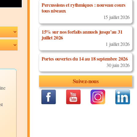
Percussions et rythmiques : nouveau cours
tous niveaux
15 juillet 2026
15% sur nos forfaits annuels jusqu’au 31
juillet 2026
1 juillet 2026
Portes ouvertes du 14 au 18 septembre 2026
30 juin 2026
Sombrero Mambo
Exibela dob
Suivez-nous
Discipline:
Discipline:
ine
Salsa Cubaine
Salsa Cuba
Niveau:
Niveau:
Débutants
Débutants
Description:
Description:
st
Sombrero
Exibela 
Mambo est une figure
(ou sacala doble) est
composée d'un Sombrero,
composée de deux
suivi de quatre pas de...
Exibela...