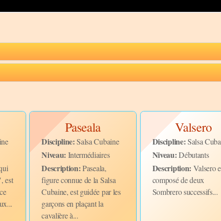
Paseala
Valsero
Discipline:
Discipline:
ine
Salsa Cubaine
Salsa Cuba
Niveau:
Niveau:
Intermédiaires
Débutants
Description:
Description:
qui
Paseala,
Valsero e
", est
figure connue de la Salsa
composé de deux
ce
Cubaine, est guidée par les
Sombrero successifs...
ux...
garçons en plaçant la
cavalière à...