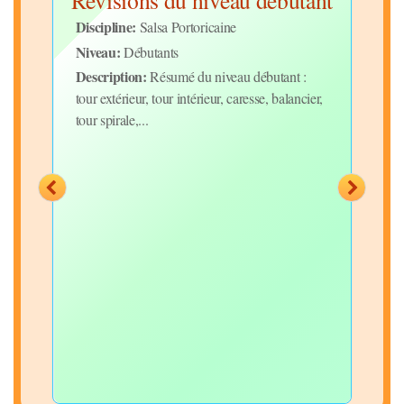
imo
Révisions du niveau débutant
Co
Discipline:
Disc
Salsa Portoricaine
Niveau:
Niv
Débutants
Description:
Desc
ième
Résumé du niveau débutant :
hme
tour extérieur, tour intérieur, caresse, balancier,
Cour
tour spirale,...