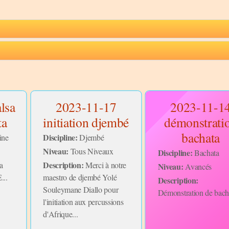
lsa
2023-11-17
2023-11-1
ta
initiation djembé
démonstrati
bachata
Discipline:
ine
Djembé
Niveau:
Tous Niveaux
Discipline:
Bachata
Description:
a
Merci à notre
Niveau:
Avancés
...
maestro de djembé Yolé
Description:
Souleymane Diallo pour
Démonstration de bacha
l'initiation aux percussions
d'Afrique...