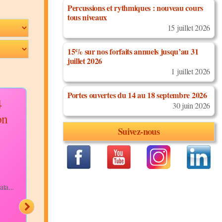
Percussions et rythmiques : nouveau cours
tous niveaux
15 juillet 2026
15% sur nos forfaits annuels jusqu’au 31
juillet 2026
1 juillet 2026
Portes ouvertes du 14 au 18 septembre 2026
4
2023-11-17 soirée
2023/09/2
30 juin 2026
on
de l'école
concert dan
Frisange
Suivez-nous
Discipline:
Salsa Cubaine
Niveau:
Tous Niveaux
Discipline:
Salsa Cuba
Description:
OH JOIE !
Niveau:
Avancés
MERCI À TOUS !!!
Description:
Merciiiii
Prochaine soirée le 8
ta...
beaucoup...
décembre...