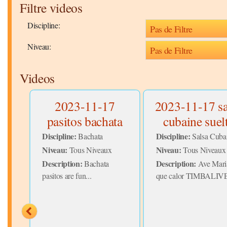
Filtre videos
Discipline:
Niveau:
Videos
6
2023-11-17
2023-11-17 sa
olé
pasitos bachata
cubaine suel
Discipline:
Discipline:
Bachata
Salsa Cuba
Niveau:
Niveau:
Tous Niveaux
Tous Niveaux
Description:
Description:
otre
Bachata
Ave Mari
ane
pasitos are fun...
que calor TIMBALIVE