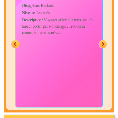
Discipline:
Disc
Bachata
z
Niveau:
Niv
Avancés
et
Description:
Desc
Voyager grâce à la musique, Se
laisser porter par son énergie, Trouver la
musi
connection avec son/sa...
notr