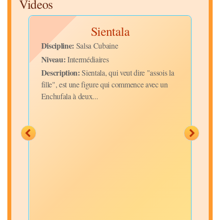
Videos
Sientala
Discipline:
Disc
Salsa Cubaine
Niveau:
Niv
Intermédiaires
Description:
Desc
Sientala, qui veut dire "assois la
très
fille", est une figure qui commence avec un
Sals
Enchufala à deux...
plaç