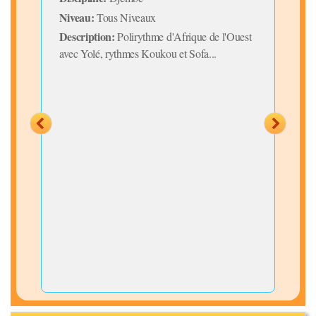
Niveau:
Tous Niveaux
Disc
Description:
Polirythme d'Afrique de l'Ouest
Niv
avec Yolé, rythmes Koukou et Sofa...
Desc
 et
..