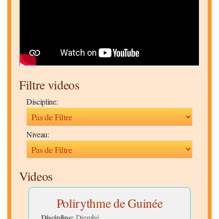
Filtre videos
Discipline:
Niveau:
Videos
me
Polirythme de Guinée
P
Discipline:
Djembé