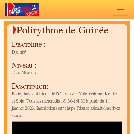
Toggle 
Polirythme de Guinée
Discipline :
Djembé
Niveau :
Tous Niveaux
Description:
Polirythme d'Afrique de l'Ouest avec Yolé, rythmes Koukou
et Sofa. Tous les mercredis 18h30-19h30 à partir du 11
janvier 2023. Inscriptions sur : https://danse-salsa.lu/inscrivez-
vous/.