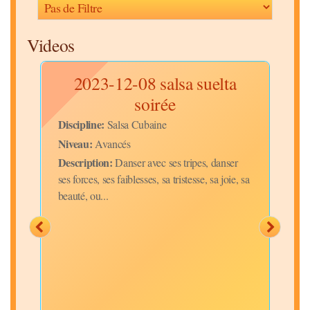
Videos
a
2023-12-08 salsa suelta
2
soirée
Discipline:
Disc
Salsa Cubaine
Niveau:
Niv
Avancés
Description:
Desc
y
Danser avec ses tripes, danser
ses forces, ses faiblesses, sa tristesse, sa joie, sa
port
beauté, ou...