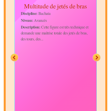
s
Multitude de jetés de bras
Discipline:
Disc
Bachata
Niveau:
Niv
Avancés
Description:
Desc
de
Cette figure est très technique et
 jeté
demande une maîtrise totale des jetés de bras,
mani
des tours, des...