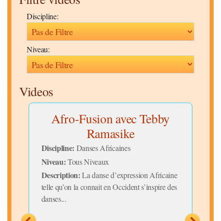
Discipline:
Niveau:
Videos
l
Afro-Fusion avec Tebby
Co
Ramasike
Disc
Niv
Discipline:
Danses Africaines
Desc
Niveau:
Tous Niveaux
Djem
Description:
irée
La danse d’expression Africaine
telle qu’on la connait en Occident s’inspire des
danses...