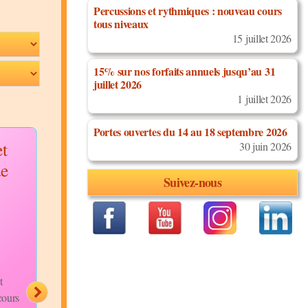
Percussions et rythmiques : nouveau cours
tous niveaux
15 juillet 2026
15% sur nos forfaits annuels jusqu’au 31
juillet 2026
1 juillet 2026
Portes ouvertes du 14 au 18 septembre 2026
t
Superbe ambiance
Tombé, bracel
30 juin 2026
de
janvier 2021
promenade
Suivez-nous
crochet
Discipline:
Salsa Cubaine
Niveau:
Intermédiaires
Discipline:
Bachata
Description:
Niveau:
Débutants
Que dire, mis à part que
Description:
Tombé,
c'était du pur BONHEUR
bracelet, promenade,
de vous voir si heureux de
t
crochet levé de jambe..
redanser à...
cours