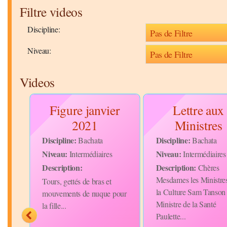
Filtre videos
Discipline:
Niveau:
Videos
de
Figure janvier
Lettre aux
s
2021
Ministres
Discipline:
Discipline:
Bachata
Bachata
Niveau:
Niveau:
Intermédiaires
Intermédiaires
Description:
Description:
Chères
Mesdames les Ministre
e
Tours, gettés de bras et
la Culture Sam Tanson 
uque
mouvements de nuque pour
Ministre de la Santé
la fille...
Paulette...