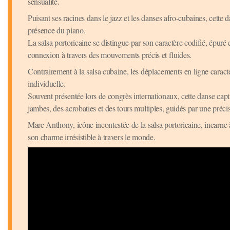
sensualité.
Puisant ses racines dans le jazz et les danses afro-cubaines, cett
présence du piano.
La salsa portoricaine se distingue par son caractère codifié, épuré
connexion à travers des mouvements précis et fluides.
Contrairement à la salsa cubaine, les déplacements en ligne caractéri
individuelle.
Souvent présentée lors de congrès internationaux, cette danse capti
jambes, des acrobaties et des tours multiples, guidés par une préci
Marc Anthony, icône incontestée de la salsa portoricaine, incarne à
son charme irrésistible à travers le monde.