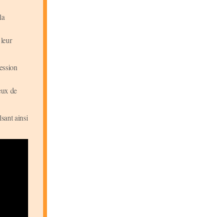
la
 leur
ression
eux de
sant ainsi