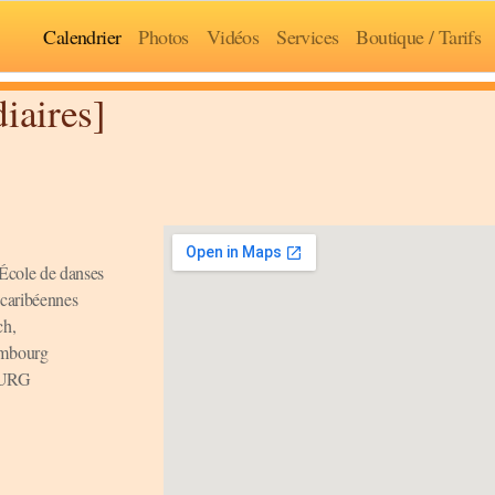
Calendrier
Photos
Vidéos
Services
Boutique / Tarifs
iaires]
École de danses
o-caribéennes
ch,
mbourg
URG