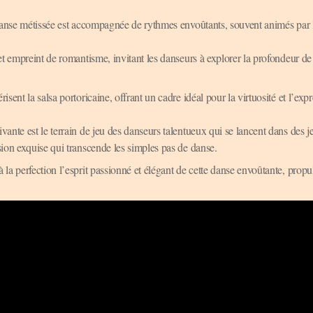
e danse métissée est accompagnée de rythmes envoûtants, souvent animés par 
 et empreint de romantisme, invitant les danseurs à explorer la profondeur de
sent la salsa portoricaine, offrant un cadre idéal pour la virtuosité et l’exp
vante est le terrain de jeu des danseurs talentueux qui se lancent dans des j
sion exquise qui transcende les simples pas de danse.
 la perfection l’esprit passionné et élégant de cette danse envoûtante, propul