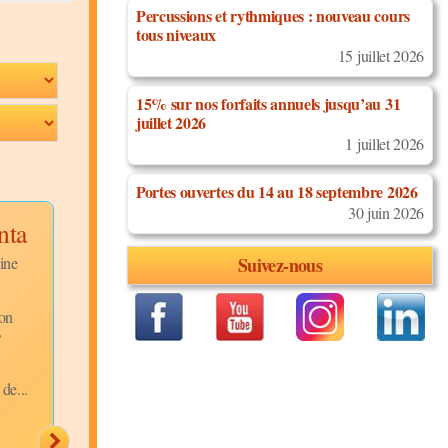
Percussions et rythmiques : nouveau cours
tous niveaux
15 juillet 2026
15% sur nos forfaits annuels jusqu’au 31
juillet 2026
1 juillet 2026
Portes ouvertes du 14 au 18 septembre 2026
30 juin 2026
nta
Bachata
Yen Djigueng
Dominicaine
Africando
ine
Suivez-nous
cours 2
Discipline:
Cha Cha C
on
Niveau:
Intermédiaires
Discipline:
Bachata
Description:
Coucou l
Niveau:
Intermédiaires
amis, ce soir nous pen
Description:
Nous vous
 de...
à vous avec cette vidéo
proposons un extrait de
Cha cha cha ensoleillé
Bachata Dominicaine
"Yen...