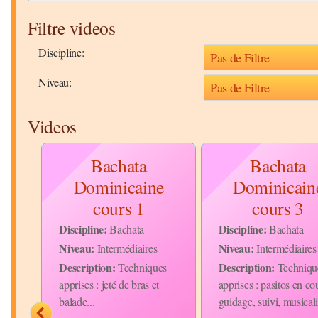
Filtre videos
Discipline:
Niveau:
Videos
ana
Bachata
Bachata
Dominicaine
Dominicain
ine
cours 1
cours 3
est
Discipline:
Discipline:
Bachata
Bachata
Niveau:
Niveau:
Intermédiaires
Intermédiaires
Description:
Description:
Techniques
Techniqu
à
apprises : jeté de bras et
apprises : pasitos en co
balade...
guidage, suivi, musicalit