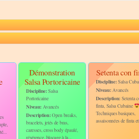
Démonstration
Setenta con fi
e
Salsa Portoricaine
Discipline:
Salsa Cuba
Niveau:
Avancés
Discipline:
Salsa
Description:
Portoricaine
Setenta c
finta, Salsa Cubaine
Niveau:
Avancés
Techniques basiques,
Description:
Open breaks,
es
assaisonnées de finta et
bracelets, jetés de bras,
uple,
caresses, cross body épaulé,
é...
révérence, blocage à la...