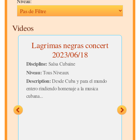
Niveau:
Videos
Lagrimas negras concert
2023/06/18
Discipline:
Disc
Salsa Cubaine
Niveau:
Niv
Tous Niveaux
Description:
Desc
o
Desde Cuba y para el mundo
entero rindiendo homenaje a la musica
ente
cubana...
cuba