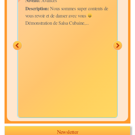
Niveau:
Avancés
Disc
Description:
Nous sommes super contents de
Niv
vous revoir et de danser avec vous
Desc
Démonstration de Salsa Cubaine,...
insp
Newsletter