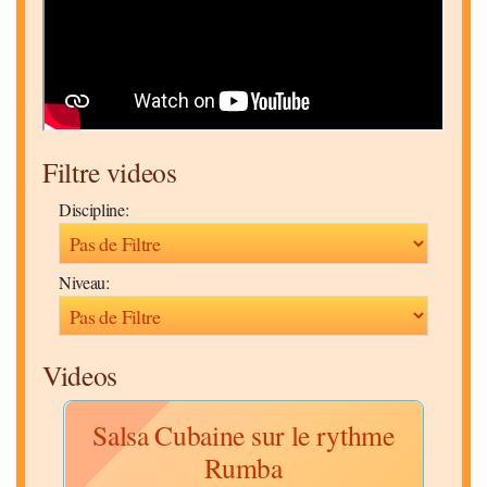
Filtre videos
Discipline:
Niveau:
Videos
Cabo
Salsa Cubaine sur le rythme
T
Rumba
Disc