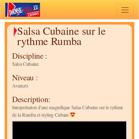
Toggle 
Salsa Cubaine sur le
rythme Rumba
Discipline :
Salsa Cubaine
Niveau :
Avancés
Description:
Interprétation d'une magnifique Salsa Cubaine sur le rythme
de la Rumba et styling Cubain