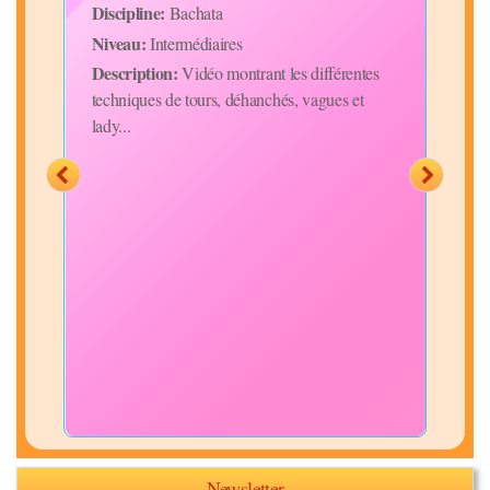
Niv
Discipline:
Bachata
Desc
Niveau:
Intermédiaires
ge"
S'en
Description:
Vidéo montrant les différentes
techniques de tours, déhanchés, vagues et
lady...
Newsletter