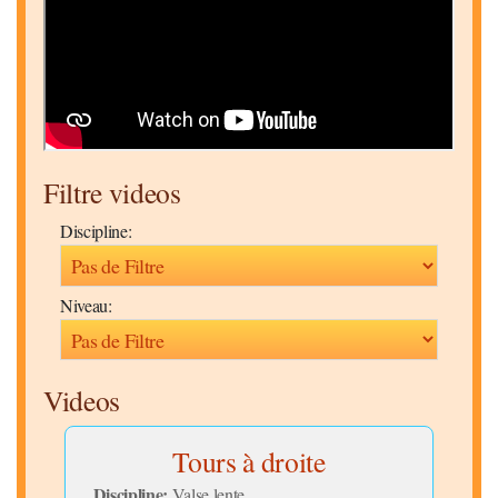
Filtre videos
Discipline:
Niveau:
Videos
Tours à droite
Ex
Discipline:
Disc
Valse lente