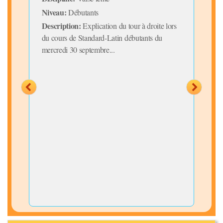
Niveau:
Niv
Débutants
Description:
Desc
Explication du tour à droite lors
du cours de Standard-Latin débutants du
Kou
mercredi 30 septembre...
Guin
cours