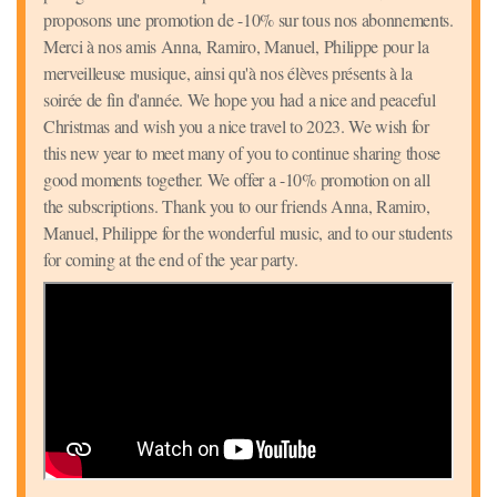
proposons une promotion de -10% sur tous nos abonnements.
Merci à nos amis Anna, Ramiro, Manuel, Philippe pour la
merveilleuse musique, ainsi qu'à nos élèves présents à la
soirée de fin d'année. We hope you had a nice and peaceful
Christmas and wish you a nice travel to 2023. We wish for
this new year to meet many of you to continue sharing those
good moments together. We offer a -10% promotion on all
the subscriptions. Thank you to our friends Anna, Ramiro,
Manuel, Philippe for the wonderful music, and to our students
for coming at the end of the year party.