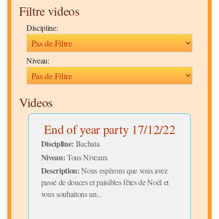
Filtre videos
Discipline:
Niveau:
Videos
me
End of year party 17/12/22
D
Discipline:
Bachata
Niveau:
Tous Niveaux
Disc
Description:
Nous espèrons que vous avez
Niv
passé de douces et paisibles fêtes de Noël et
Desc
vous souhaitons un...
lais
conn