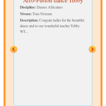
t
Afro-Fusion dance Tebby
Discipline:
Danses Africaines
Niveau:
Tous Niveaux
Disc
Description:
Congrats ladies for the beautiful
Niv
dance and to our wonderful teacher Tebby
Desc
ne
WT...
tion
pres