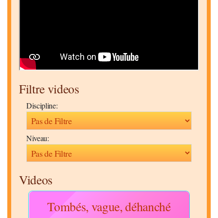
Filtre videos
Discipline:
Niveau:
Videos
hme
Tombés, vague, déhanché
S