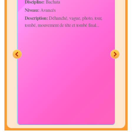
Discipline:
Disc
Bachata
Niveau:
Niv
Avancés
Description:
Desc
Déhanché, vague, photo, tour,
tombé, mouvement de tête et tombé final...
figu
que
Merc
et