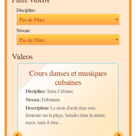
Discipline:
Niveau:
Videos
ce
Cours danses et musiques
A
cubaines
Disc
Niv
Discipline:
Salsa Cubaine
Desc
Niveau:
Débutants
t
notr
Description:
Le mois d'août rime avec
farniente sur la plage, balades dans la nature,
repos, mais il rime...