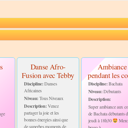
s
Danse Afro-
Ambiance
Fusion avec Tebby
pendant les c
Discipline:
Discipline:
Danses
Bachata
Africaines
Niveau:
Débutants
Niveau:
Tous Niveaux
Description:
Description:
Venez
Super ambiance aux co
partager la joie et les
age
de Bachata débutants 
bonnes énergies ainsi que
jeudi à 18h30
Merci
de superbes moments de
bravo à...