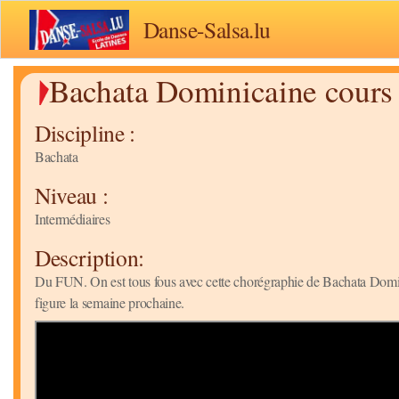
Danse-Salsa.lu
Bachata Dominicaine cours
Discipline :
Bachata
Niveau :
Intermédiaires
Description:
Du FUN. On est tous fous avec cette chorégraphie de Bachata Domini
figure la semaine prochaine.