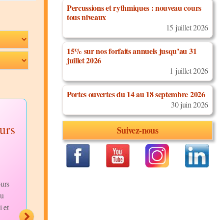
Percussions et rythmiques : nouveau cours
tous niveaux
15 juillet 2026
15% sur nos forfaits annuels jusqu’au 31
juillet 2026
1 juillet 2026
Portes ouvertes du 14 au 18 septembre 2026
30 juin 2026
Démonstration
Concert dans
ours
Salsa Cubaine
train Grup
Suivez-nous
Cubañol
Discipline:
Salsa Cubaine
Niveau:
Avancés
Discipline:
Salsa Cuba
Description:
La rentrée
Niveau:
Tous Niveaux
aura lieu le mardi 19 avril
urs
Description:
Aujourd'
2022
On vous propose
du
nous avons dansé et fait
plein de nouveaux cours
 et
fête dans le train avec 
débutants...