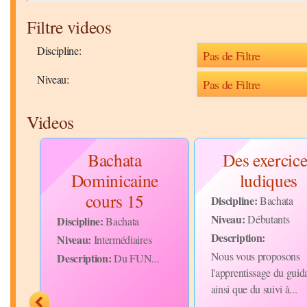
Filtre videos
Discipline:
Niveau:
Videos
vec
Bachata
Des exercice
ike
Dominicaine
ludiques
cours 15
Discipline:
Bachata
Niveau:
Débutants
Discipline:
Bachata
Description:
Niveau:
Intermédiaires
Nous vous proposons
Description:
Du FUN...
l'apprentissage du guid
ue
ainsi que du suivi à...
e