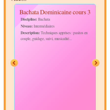
s 1
Bachata Dominicaine cours 3
Discipline:
Bachata
Niveau:
Intermédiaires
Disc
Description:
Techniques apprises : pasitos en
Niv
couple, guidage, suivi, musicalité...
Desc
bras
bloc