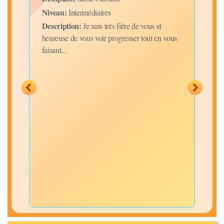
Niveau:
Intermédiaires
Disc
Description:
Je suis très fière de vous et
Niv
heureuse de vous voir progresser tout en vous
Desc
faisant...
prés
merv